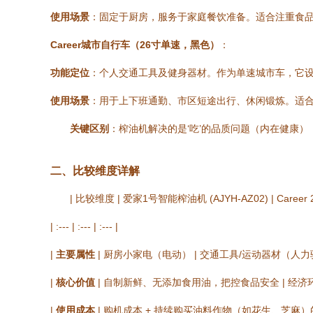
使用场景
：固定于厨房，服务于家庭餐饮准备。适合注重食
Career城市自行车（26寸单速，黑色）
：
功能定位
：个人交通工具及健身器材。作为单速城市车，它
使用场景
：用于上下班通勤、市区短途出行、休闲锻炼。适合
关键区别
：榨油机解决的是‘吃’的品质问题（内在健康
二、比较维度详解
| 比较维度 | 爱家1号智能榨油机 (AJYH-AZ02) | Caree
| :--- | :--- | :--- |
|
主要属性
| 厨房小家电（电动） | 交通工具/运动器材（人力驱
|
核心价值
| 自制新鲜、无添加食用油，把控食品安全 | 经济
|
使用成本
| 购机成本 + 持续购买油料作物（如花生、芝麻）的