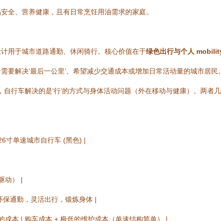
品安全、营养健康，且有日常烹饪用油需求的家庭。
设计用于城市道路通勤、休闲骑行。核心价值在于
绿色出行与个人 mobilit
需要解决‘最后一公里’、希望减少交通成本或增加日常活动量的城市居民
），自行车解决的是‘行’的方式与身体活动问题（外在移动与健康）。两者
r 26寸单速城市自行车 (黑色) |
动） |
环保通勤，灵活出行，锻炼身体 |
成本 | 购车成本 + 极低的维护成本（单速结构简单） |