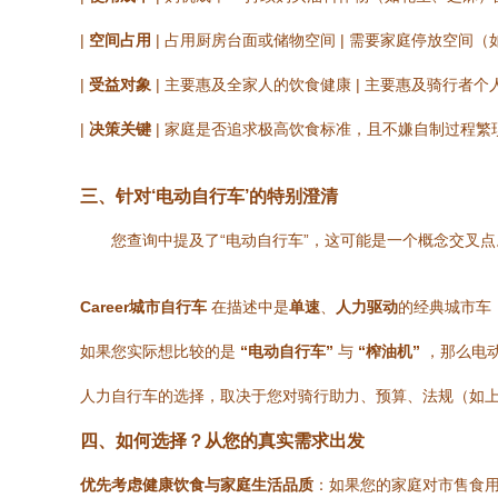
|
空间占用
| 占用厨房台面或储物空间 | 需要家庭停放空间（
|
受益对象
| 主要惠及全家人的饮食健康 | 主要惠及骑行者个
|
决策关键
| 家庭是否追求极高饮食标准，且不嫌自制过程繁琐
三、针对‘电动自行车’的特别澄清
您查询中提及了“电动自行车”，这可能是一个概念交叉
Career城市自行车
在描述中是
单速
、
人力驱动
的经典城市车
如果您实际想比较的是
“电动自行车”
与
“榨油机”
，那么电
人力自行车的选择，取决于您对骑行助力、预算、法规（如
四、如何选择？从您的真实需求出发
优先考虑健康饮食与家庭生活品质
：如果您的家庭对市售食